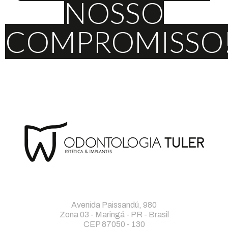
NOSSO
COMPROMISSO
Avenida Paissandú, 980
Zona 03 - Maringá - PR - Brasil
CEP 87050 - 130