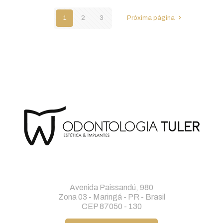
1
2
3
Próxima página
Avenida Paissandú, 980
Zona 03 - Maringá - PR - Brasil
CEP 87050 - 130