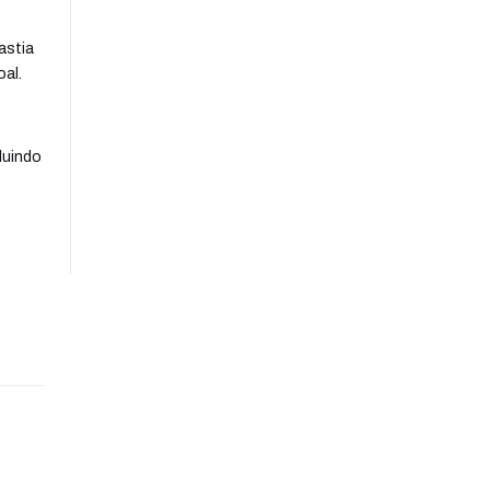
astia
oal.
luindo