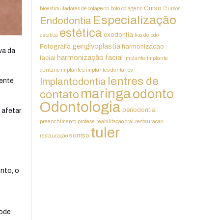
Curso
bioestimuladores de colageno
boto
colageno
Cursos
Especialização
Endodontia
estética
exodontia
estetica
fios de pdo
gengivoplastia
Fotografia
harmonizacao
va da
harmonização facial
facial
implante
implante
dentário
implantes
implantes dentarios
lentres de
Implantodontia
mente
maringa
odonto
contato
Odontologia
periodontia
 afetar
preenchimento
protese
reabilitacao oral
restauracao
tuler
sorriso
restauração
nto, o
pode